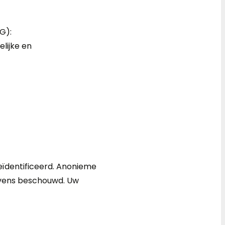
G):
lijke en
eïdentificeerd. Anonieme
evens beschouwd. Uw